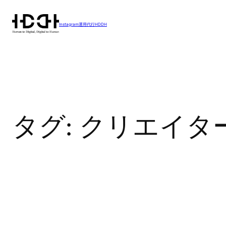
内
容
Instagram運用代行HDDH
を
ス
キ
ッ
プ
タグ:
クリエイタ