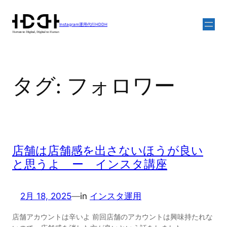
内
容
Instagram運用代行HDDH
を
ス
キ
ッ
タグ:
フォロワー
プ
店舗は店舗感を出さないほうが良い
と思うよ ー インスタ講座
2月 18, 2025
—
in
インスタ運用
店舗アカウントは辛いよ 前回店舗のアカウントは興味持たれな