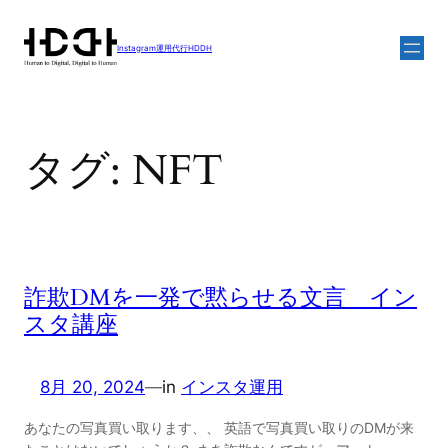
内
容
Instagram運用代行HDDH
を
ス
キ
ッ
タグ:
NFT
プ
詐欺DMを一発で黙らせる文言 イン
スタ講座
8月 20, 2024
—
in
インスタ運用
あなたの写真買い取ります、、 英語で写真買い取りのDMが来