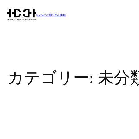
内
容
Instagram運用代行HDDH
を
ス
キ
ッ
プ
カテゴリー:
未分