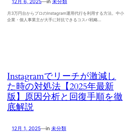
12月 6, 2025
—
in
未分類
月3万円台からプロのInstagram運用代行を利用する方法。中小
企業・個人事業主が大手に対抗できるコスパ戦略…
Instagramでリーチが激減し
た時の対処法【2025年最新
版】原因分析と回復手順を徹
底解説
12月 1, 2025
—
in
未分類