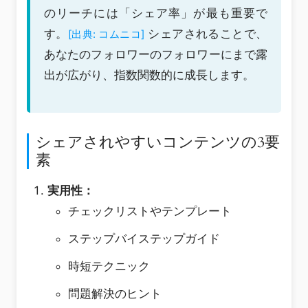
のリーチには「シェア率」が最も重要で
す。
シェアされることで、
[出典: コムニコ]
あなたのフォロワーのフォロワーにまで露
出が広がり、指数関数的に成長します。
シェアされやすいコンテンツの3要
素
実用性：
チェックリストやテンプレート
ステップバイステップガイド
時短テクニック
問題解決のヒント