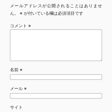
メールアドレスが公開されることはありませ
ん。
※
が付いている欄は必須項目です
コメント
※
名前
※
メール
※
サイト