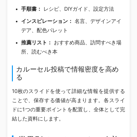
手順書：
レシピ、DIYガイド、設定方法
インスピレーション：
名言、デザインアイ
デア、配色パレット
推薦リスト：
おすすめ商品、訪問すべき場
所、読むべき本
カルーセル投稿で情報密度を高め
る
10枚のスライドを使って詳細な情報を提供する
ことで、保存する価値が高まります。各スライ
ドに1つの重要ポイントを配置し、全体として完
結した資料にします。