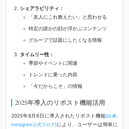
シェアラビリティ：
「友人にこれ教えたい」と思わせる
特定の誰かの顔が浮かぶコンテンツ
グループで話題にしたくなる情報
タイムリー性：
季節やイベントに関連
トレンドに乗った内容
「今だからこそ」の情報
2025年導入のリポスト機能活用
2025年8月6日に導入されたリポスト機能
[出典:
により、ユーザーは簡単に
Instagram公式ブログ]