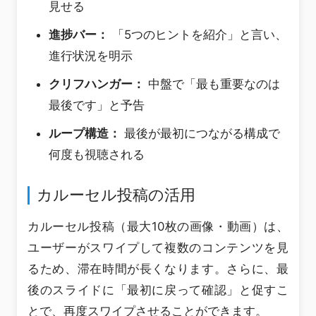
見せる
進捗バー：
「5つのヒントを紹介」と言い、
進行状況を明示
クリフハンガー：
中盤で「最も重要なのは
最後です」と予告
ループ構造：
最後が最初につながる構成で
何度も視聴される
カルーセル投稿の活用
カルーセル投稿（最大10枚の画像・動画）は、
ユーザーがスワイプして複数のコンテンツを見
るため、滞在時間が長くなります。さらに、最
後のスライドに「最初に戻って確認」と促すこ
とで、再度スワイプさせることができます。