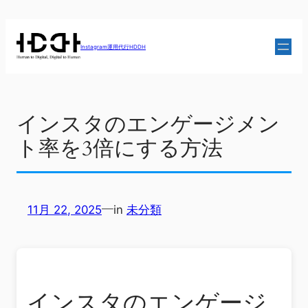
内
容
Instagram運用代行HDDH
を
ス
キ
インスタのエンゲージメン
ッ
ト率を3倍にする方法
プ
—
11月 22, 2025
in
未分類
インスタのエンゲージ