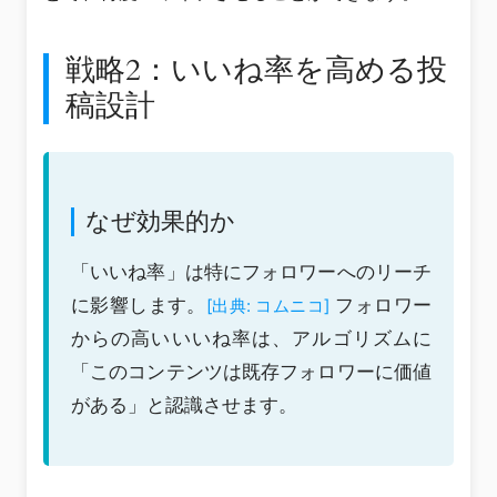
戦略2：いいね率を高める投
稿設計
なぜ効果的か
「いいね率」は特にフォロワーへのリーチ
に影響します。
フォロワー
[出典: コムニコ]
からの高いいいね率は、アルゴリズムに
「このコンテンツは既存フォロワーに価値
がある」と認識させます。