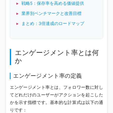
戦略5：保存率を高める価値提供
業界別ベンチマークと改善目標
まとめ：3倍達成のロードマップ
エンゲージメント率とは何
か
エンゲージメント率の定義
エンゲージメント率とは、フォロワー数に対し
てどれだけのユーザーがアクションを起こした
かを示す指標です。基本的な計算式は以下の通
りです：